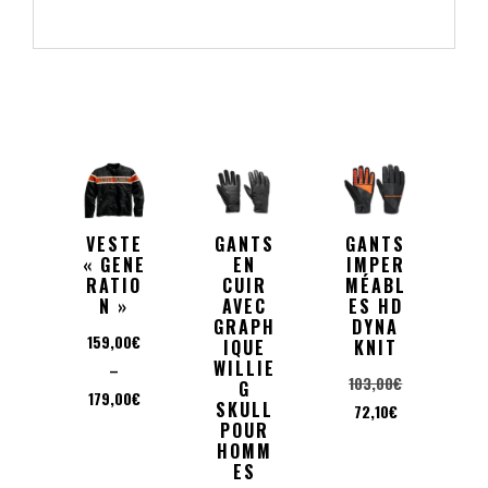
VESTE
GANTS
GANTS
« GENE
EN
IMPER
RATIO
CUIR
MÉABL
N »
AVEC
ES HD
GRAPH
DYNA
159,00
€
IQUE
KNIT
WILLIE
–
Le
103,00
€
G
Plage
179,00
€
SKULL
Le
prix
72,10
€
de
POUR
prix
initial
HOMM
prix :
actuel
était :
ES
159,00€