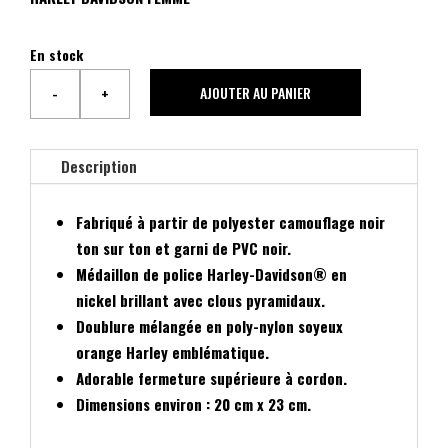
En stock
AJOUTER AU PANIER
-
+
quantité
de
SAC
Description
A
MAIN
Fabriqué à partir de polyester camouflage noir
BANDOULIERE
ton sur ton et garni de PVC noir.
Médaillon de police Harley-Davidson® en
AVEC
nickel brillant avec clous pyramidaux.
CORDON
Doublure mélangée en poly-nylon soyeux
DE
orange Harley emblématique.
SERRAGE
Adorable fermeture supérieure à cordon.
Dimensions environ : 20 cm x 23 cm.