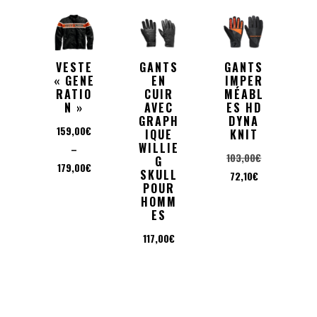
VESTE
GANTS
GANTS
« GENE
EN
IMPER
RATIO
CUIR
MÉABL
N »
AVEC
ES HD
GRAPH
DYNA
159,00
€
IQUE
KNIT
WILLIE
–
Le
103,00
€
G
Plage
179,00
€
SKULL
Le
prix
72,10
€
de
POUR
prix
initial
HOMM
prix :
actuel
était :
ES
159,00€
est :
103,00€.
117,00
€
à
72,10€.
179,00€