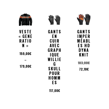
VESTE
GANTS
GANTS
« GENE
EN
IMPER
RATIO
CUIR
MÉABL
N »
AVEC
ES HD
GRAPH
DYNA
159,00
€
IQUE
KNIT
WILLIE
–
Le
103,00
€
G
Plage
179,00
€
SKULL
Le
prix
72,10
€
de
POUR
prix
initial
HOMM
prix :
actuel
était :
ES
159,00€
est :
103,00€.
117,00
€
à
72,10€.
179,00€