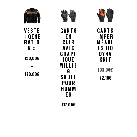
VESTE
GANTS
GANTS
« GENE
EN
IMPER
RATIO
CUIR
MÉABL
N »
AVEC
ES HD
GRAPH
DYNA
159,00
€
IQUE
KNIT
WILLIE
–
Le
103,00
€
G
Plage
179,00
€
SKULL
Le
prix
72,10
€
de
POUR
prix
initial
HOMM
prix :
actuel
était :
ES
159,00€
est :
103,00€.
117,00
€
à
72,10€.
179,00€