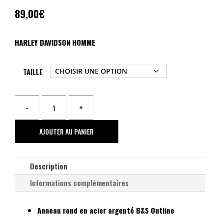
89,00
€
HARLEY DAVIDSON HOMME
TAILLE
-
+
quantité
de
AJOUTER AU PANIER
BAGUE
EN
Description
ACIER
BAR
Informations complémentaires
AND
SHIELD
Anneau rond en acier argenté B&S Outline